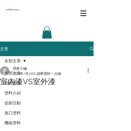
文章
全部文章
我家小編
全部文章
2023年7月24日
讀畢需時 1 分鐘
室內漆VS室外漆
外牆塗裝
塗料介紹
促銷活動
進口塗料
機能塗料