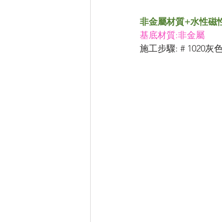
非金屬材質+水性磁
基底材質:非金屬
施工步驟: # 102