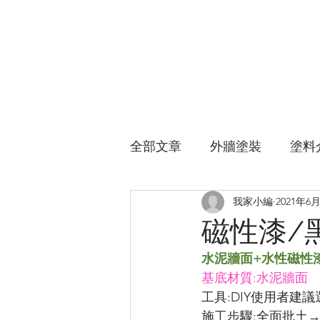
全部文章
外牆塗裝
塗料
我家小編
2021年6
磁性漆/
水泥牆面+水性磁性
基底材質:水泥牆面
工具:DIY使用者建
施工步驟:全面批土→研