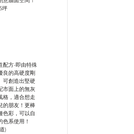
創意牆面空間！
5坪
性配方-即由特殊
優良的高硬度剛
。可創造出堅硬
配市面上的無灰
風格，適合想走
兒的朋友！更棒
種色彩，可以自
的色系使用！
道)