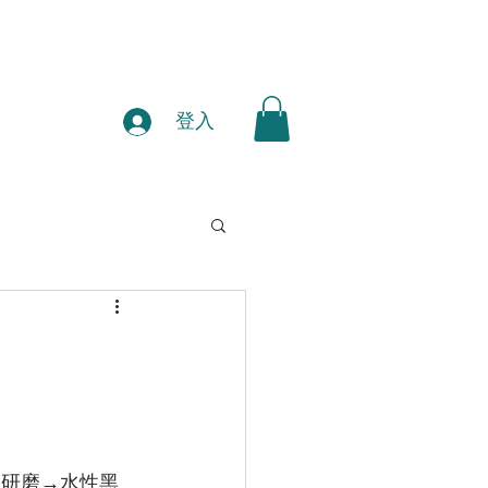
登入
)→研磨→水性黑