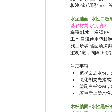
板漆2道(間隔4hr)
水泥牆面+水性白板
基底材質:水泥牆面
稀釋劑:水，稀釋10~
工具:建議使用塑膠
施工步驟:牆面清潔
塗刷4道，間隔4hr
注意事項:
被塗面之水份、
硬化劑要先搖成
塗刷白板漆前，
若重新上塗水性
木板牆面+水性黑板