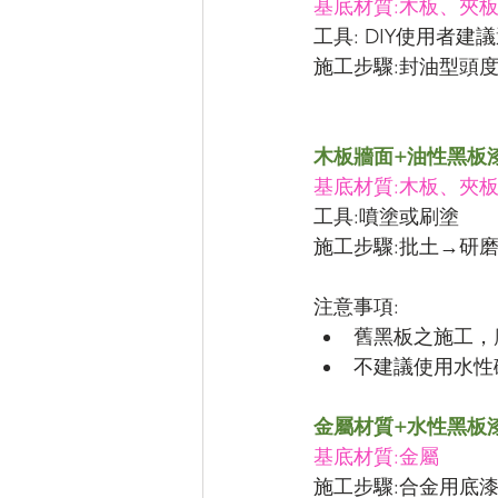
基底材質:木板、夾
工具: DIY使用者
施工步驟:封油型頭度底
木板牆面+油性黑板
基底材質:木板、夾
工具:噴塗或刷塗
施工步驟:批土→研磨→
注意事項:
舊黑板之施工，
不建議使用水性
金屬材質+水性黑板
基底材質:金屬
施工步驟:合金用底漆#