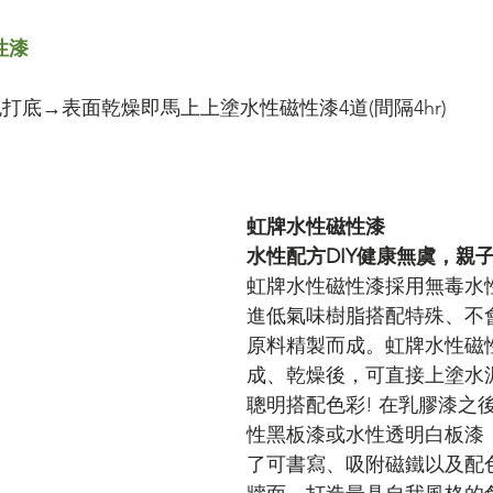
性漆
0灰色打底→表面乾燥即馬上上塗水性磁性漆4道(間隔4hr)
虹牌水性磁性漆
水性配方DIY健康無虞，親
虹牌水性磁性漆採用無毒水
進低氣味樹脂搭配特殊、不
原料精製而成。虹牌水性磁
成、乾燥後，可直接上塗水
聰明搭配色彩! 在乳膠漆之
性黑板漆或水性透明白板漆
了可書寫、吸附磁鐵以及配