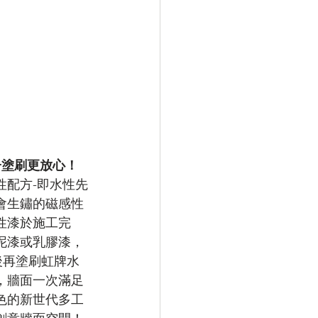
子塗刷更放心！
性配方-即水性先
會生鏽的磁感性
性漆於施工完
泥漆或乳膠漆，
後再塗刷虹牌水
，牆面一次滿足
色的新世代多工