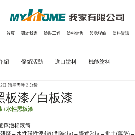
首頁
關於我家
塗裝工程
塗料銷售
與我聯絡
塗料資訊
介紹
促銷活動
進口塗料
機能塗料
月2日
讀畢需時 2 分鐘
黑板漆/白板漆
漆+水性黑板漆
議選擇泡棉滾筒
磨→水性磁性漆4道(間隔4hr)→靜置24hr→批土(薄塗