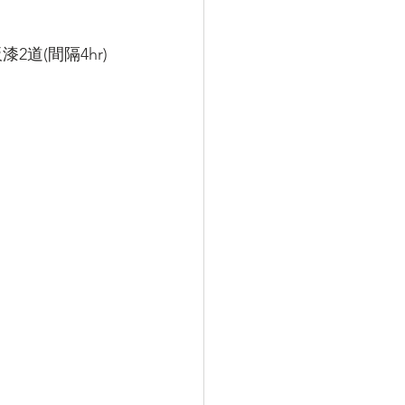
2道(間隔4hr)