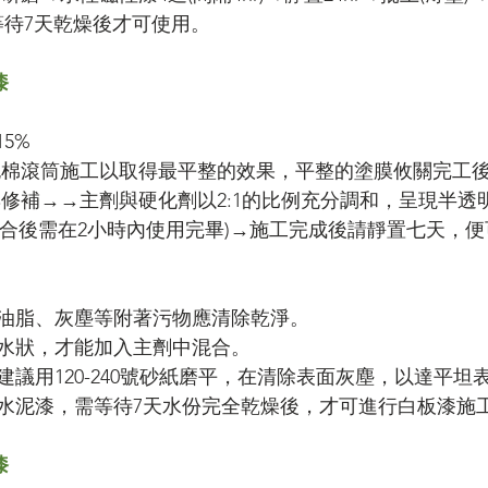
→等待7天乾燥後才可使用。
漆
15%
泡棉滾筒施工以取得最平整的效果，平整的塗膜攸關完工
與修補→→主劑與硬化劑以2:1的比例充分調和，呈現半透
(混合後需在2小時內使用完畢)→施工完成後請靜置七天，便
油脂、灰塵等附著污物應清除乾淨。
水狀，才能加入主劑中混合。
建議用120-240號砂紙磨平，在清除表面灰塵，以達平坦
水泥漆，需等待7天水份完全乾燥後，才可進行白板漆施
漆