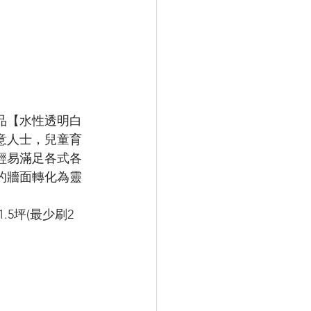
品【水性透明白
意人士，兒童育
輕易滿足各式各
的牆面轉化為靈
.5坪(最少刷2