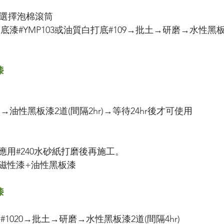
板
建議選擇泡棉滾筒
漆#YMP103或油質白打底#109→批土→研磨→水性黑板漆
漆
板
油性黑板漆2道(間隔2hr)→等待24hr後才可使用
應用#240水砂紙打磨後再施工。
磁性漆+油性黑板漆
漆
1020→批土→研磨→水性黑板漆2道(間隔4hr)